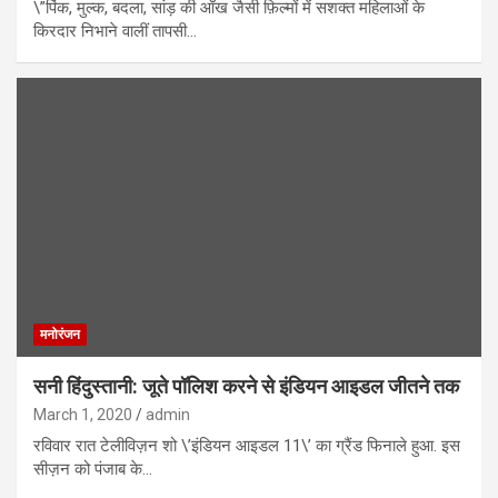
\”पिंक, मुल्क, बदला, सांड़ की आँख जैसी फ़िल्मों में सशक्त महिलाओं के
किरदार निभाने वालीं तापसी…
मनोरंजन
सनी हिंदुस्तानी: जूते पॉलिश करने से इंडियन आइडल जीतने तक
March 1, 2020
admin
रविवार रात टेलीविज़न शो \’इंडियन आइडल 11\’ का ग्रैंड फिनाले हुआ. इस
सीज़न को पंजाब के…