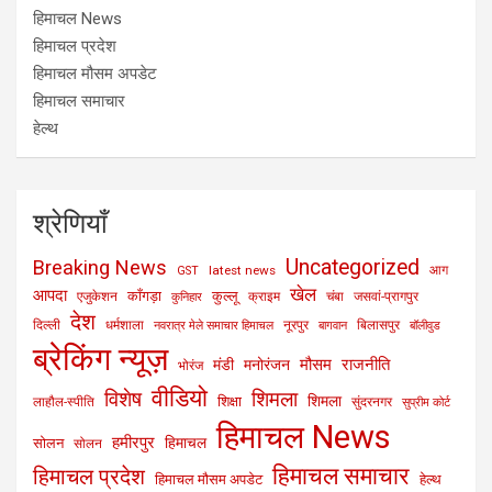
हिमाचल News
हिमाचल प्रदेश
हिमाचल मौसम अपडेट
हिमाचल समाचार
हेल्थ
श्रेणियाँ
Uncategorized
Breaking News
latest news
आग
GST
खेल
आपदा
काँगड़ा
कुल्लू
एजुकेशन
क्राइम
चंबा
जसवां-प्रागपुर
कुनिहार
देश
दिल्ली
धर्मशाला
नूरपुर
बिलासपुर
नवरात्र मेले समाचार हिमाचल
बागवान
बॉलीवुड
ब्रेकिंग न्यूज़
मौसम
राजनीति
मंडी
मनोरंजन
भोरंज
वीडियो
विशेष
शिमला
शिमला
शिक्षा
लाहौल-स्पीति
सुंदरनगर
सुप्रीम कोर्ट
हिमाचल News
हमीरपुर
हिमाचल
सोलन
सोलन
हिमाचल समाचार
हिमाचल प्रदेश
हिमाचल मौसम अपडेट
हेल्थ