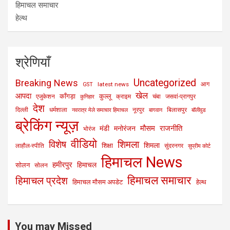
हिमाचल समाचार
हेल्थ
श्रेणियाँ
Uncategorized
Breaking News
latest news
आग
GST
खेल
आपदा
काँगड़ा
कुल्लू
एजुकेशन
क्राइम
चंबा
जसवां-प्रागपुर
कुनिहार
देश
दिल्ली
धर्मशाला
नूरपुर
बिलासपुर
नवरात्र मेले समाचार हिमाचल
बागवान
बॉलीवुड
ब्रेकिंग न्यूज़
मौसम
राजनीति
मंडी
मनोरंजन
भोरंज
वीडियो
विशेष
शिमला
शिमला
शिक्षा
लाहौल-स्पीति
सुंदरनगर
सुप्रीम कोर्ट
हिमाचल News
हमीरपुर
हिमाचल
सोलन
सोलन
हिमाचल समाचार
हिमाचल प्रदेश
हिमाचल मौसम अपडेट
हेल्थ
You may Missed