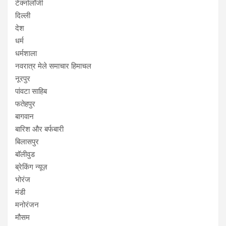
टेक्नोलॉजी
दिल्ली
देश
धर्म
धर्मशाला
नवरात्र मेले समाचार हिमाचल
नूरपुर
पांवटा साहिब
फतेहपुर
बागवान
बारिश और बर्फबारी
बिलासपुर
बॉलीवुड
ब्रेकिंग न्यूज़
भोरंज
मंडी
मनोरंजन
मौसम