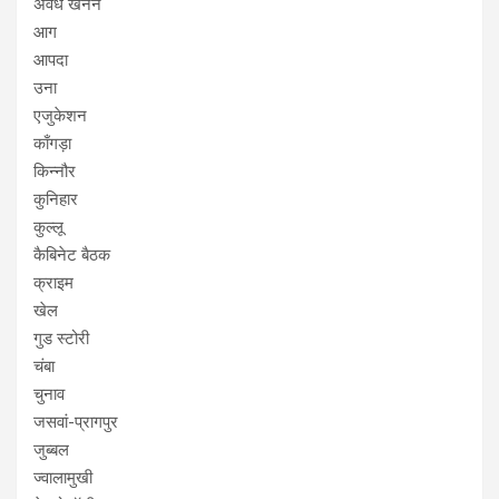
अवैध खनन
आग
आपदा
उना
एजुकेशन
काँगड़ा
किन्नौर
कुनिहार
कुल्लू
कैबिनेट बैठक
क्राइम
खेल
गुड स्टोरी
चंबा
चुनाव
जसवां-प्रागपुर
जुब्बल
ज्वालामुखी