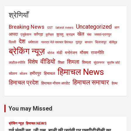
श्रेणियाँ
Uncategorized
Breaking News
latest news
आग
GST
खेल
आपदा
काँगड़ा
कुल्लू
एजुकेशन
क्राइम
चंबा
जसवां-प्रागपुर
कुनिहार
देश
दिल्ली
धर्मशाला
नूरपुर
बिलासपुर
नवरात्र मेले समाचार हिमाचल
बागवान
बॉलीवुड
ब्रेकिंग न्यूज़
मौसम
राजनीति
मंडी
मनोरंजन
भोरंज
वीडियो
विशेष
शिमला
शिमला
शिक्षा
लाहौल-स्पीति
सुंदरनगर
सुप्रीम कोर्ट
हिमाचल News
हमीरपुर
हिमाचल
सोलन
सोलन
हिमाचल समाचार
हिमाचल प्रदेश
हिमाचल मौसम अपडेट
हेल्थ
You may Missed
ब्रेकिंग न्यूज़
हिमाचल NEWS
पूर्व मंत्री स्व. जी.एस. बाली की जयंती पर एचपीटीडीसी का