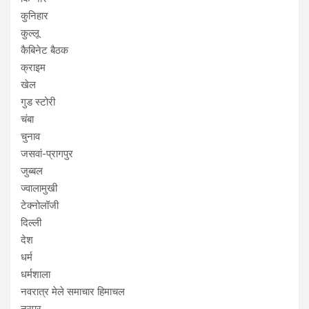
कुनिहार
कुल्लू
कैबिनेट बैठक
क्राइम
खेल
गुड स्टोरी
चंबा
चुनाव
जसवां-प्रागपुर
जुब्बल
ज्वालामुखी
टेक्नोलॉजी
दिल्ली
देश
धर्म
धर्मशाला
नवरात्र मेले समाचार हिमाचल