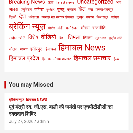
Uncategorized
Breaking News
latest news
आग
GST
खेल
आपदा
काँगड़ा
कुल्लू
एजुकेशन
क्राइम
चंबा
जसवां-प्रागपुर
कुनिहार
देश
दिल्ली
धर्मशाला
नूरपुर
बिलासपुर
नवरात्र मेले समाचार हिमाचल
बागवान
बॉलीवुड
ब्रेकिंग न्यूज़
मौसम
राजनीति
मंडी
मनोरंजन
भोरंज
वीडियो
विशेष
शिमला
शिमला
शिक्षा
लाहौल-स्पीति
सुंदरनगर
सुप्रीम कोर्ट
हिमाचल News
हमीरपुर
हिमाचल
सोलन
सोलन
हिमाचल समाचार
हिमाचल प्रदेश
हिमाचल मौसम अपडेट
हेल्थ
You may Missed
ब्रेकिंग न्यूज़
हिमाचल NEWS
पूर्व मंत्री स्व. जी.एस. बाली की जयंती पर एचपीटीडीसी का
रक्तदान शिविर
July 27, 2026
admin