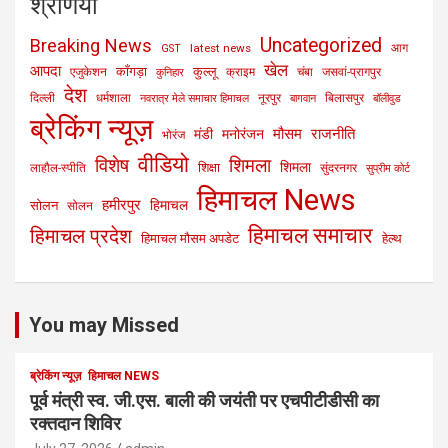
श्रेणियाँ
Uncategorized
Breaking News
latest news
आग
GST
खेल
आपदा
काँगड़ा
कुल्लू
एजुकेशन
क्राइम
चंबा
जसवां-प्रागपुर
कुनिहार
देश
दिल्ली
धर्मशाला
नूरपुर
बिलासपुर
नवरात्र मेले समाचार हिमाचल
बागवान
बॉलीवुड
ब्रेकिंग न्यूज़
मौसम
राजनीति
मंडी
मनोरंजन
भोरंज
वीडियो
विशेष
शिमला
शिमला
शिक्षा
लाहौल-स्पीति
सुंदरनगर
सुप्रीम कोर्ट
हिमाचल News
हमीरपुर
हिमाचल
सोलन
सोलन
हिमाचल समाचार
हिमाचल प्रदेश
हिमाचल मौसम अपडेट
हेल्थ
You may Missed
ब्रेकिंग न्यूज़
हिमाचल NEWS
पूर्व मंत्री स्व. जी.एस. बाली की जयंती पर एचपीटीडीसी का
रक्तदान शिविर