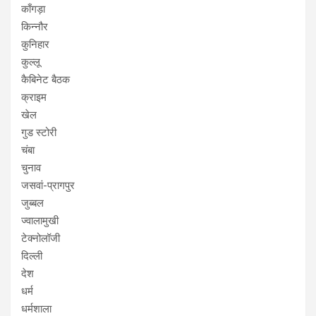
काँगड़ा
किन्नौर
कुनिहार
कुल्लू
कैबिनेट बैठक
क्राइम
खेल
गुड स्टोरी
चंबा
चुनाव
जसवां-प्रागपुर
जुब्बल
ज्वालामुखी
टेक्नोलॉजी
दिल्ली
देश
धर्म
धर्मशाला