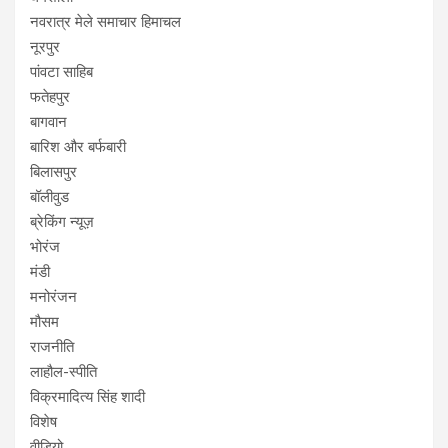
नवरात्र मेले समाचार हिमाचल
नूरपुर
पांवटा साहिब
फतेहपुर
बागवान
बारिश और बर्फबारी
बिलासपुर
बॉलीवुड
ब्रेकिंग न्यूज़
भोरंज
मंडी
मनोरंजन
मौसम
राजनीति
लाहौल-स्पीति
विक्रमादित्य सिंह शादी
विशेष
वीडियो