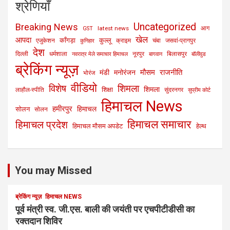
श्रेणियाँ
Uncategorized
Breaking News
latest news
आग
GST
खेल
आपदा
काँगड़ा
कुल्लू
एजुकेशन
क्राइम
चंबा
जसवां-प्रागपुर
कुनिहार
देश
दिल्ली
धर्मशाला
नूरपुर
बिलासपुर
नवरात्र मेले समाचार हिमाचल
बागवान
बॉलीवुड
ब्रेकिंग न्यूज़
मौसम
राजनीति
मंडी
मनोरंजन
भोरंज
वीडियो
विशेष
शिमला
शिमला
शिक्षा
लाहौल-स्पीति
सुंदरनगर
सुप्रीम कोर्ट
हिमाचल News
हमीरपुर
हिमाचल
सोलन
सोलन
हिमाचल समाचार
हिमाचल प्रदेश
हिमाचल मौसम अपडेट
हेल्थ
You may Missed
ब्रेकिंग न्यूज़
हिमाचल NEWS
पूर्व मंत्री स्व. जी.एस. बाली की जयंती पर एचपीटीडीसी का
रक्तदान शिविर