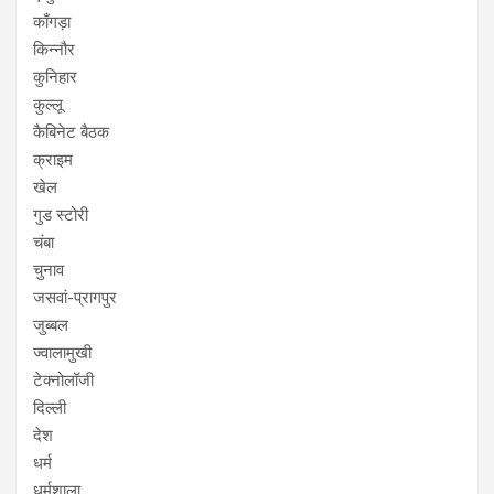
काँगड़ा
किन्नौर
कुनिहार
कुल्लू
कैबिनेट बैठक
क्राइम
खेल
गुड स्टोरी
चंबा
चुनाव
जसवां-प्रागपुर
जुब्बल
ज्वालामुखी
टेक्नोलॉजी
दिल्ली
देश
धर्म
धर्मशाला