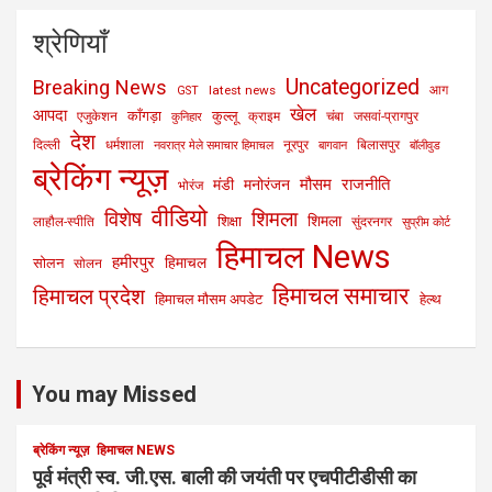
श्रेणियाँ
Uncategorized
Breaking News
latest news
आग
GST
खेल
आपदा
काँगड़ा
कुल्लू
एजुकेशन
क्राइम
चंबा
जसवां-प्रागपुर
कुनिहार
देश
दिल्ली
धर्मशाला
नूरपुर
बिलासपुर
नवरात्र मेले समाचार हिमाचल
बागवान
बॉलीवुड
ब्रेकिंग न्यूज़
मौसम
राजनीति
मंडी
मनोरंजन
भोरंज
वीडियो
विशेष
शिमला
शिमला
शिक्षा
लाहौल-स्पीति
सुंदरनगर
सुप्रीम कोर्ट
हिमाचल News
हमीरपुर
हिमाचल
सोलन
सोलन
हिमाचल समाचार
हिमाचल प्रदेश
हिमाचल मौसम अपडेट
हेल्थ
You may Missed
ब्रेकिंग न्यूज़
हिमाचल NEWS
पूर्व मंत्री स्व. जी.एस. बाली की जयंती पर एचपीटीडीसी का