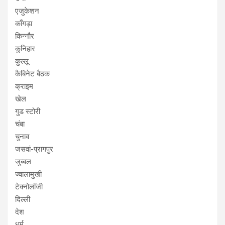
एजुकेशन
काँगड़ा
किन्नौर
कुनिहार
कुल्लू
कैबिनेट बैठक
क्राइम
खेल
गुड स्टोरी
चंबा
चुनाव
जसवां-प्रागपुर
जुब्बल
ज्वालामुखी
टेक्नोलॉजी
दिल्ली
देश
धर्म