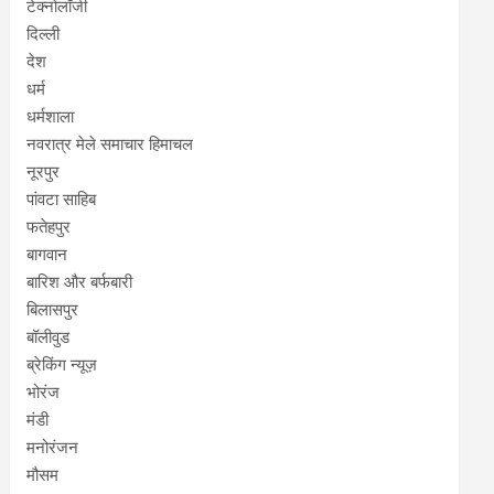
टेक्नोलॉजी
दिल्ली
देश
धर्म
धर्मशाला
नवरात्र मेले समाचार हिमाचल
नूरपुर
पांवटा साहिब
फतेहपुर
बागवान
बारिश और बर्फबारी
बिलासपुर
बॉलीवुड
ब्रेकिंग न्यूज़
भोरंज
मंडी
मनोरंजन
मौसम