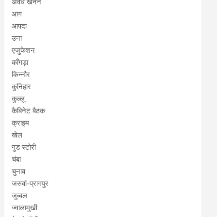
अवैध खनन
आग
आपदा
उना
एजुकेशन
काँगड़ा
किन्नौर
कुनिहार
कुल्लू
कैबिनेट बैठक
क्राइम
खेल
गुड स्टोरी
चंबा
चुनाव
जसवां-प्रागपुर
जुब्बल
ज्वालामुखी