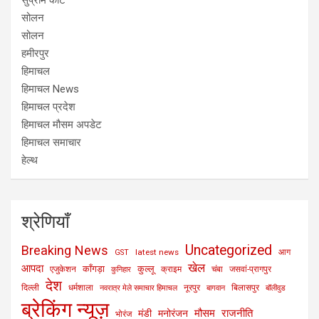
सुप्रीम कोर्ट
सोलन
सोलन
हमीरपुर
हिमाचल
हिमाचल News
हिमाचल प्रदेश
हिमाचल मौसम अपडेट
हिमाचल समाचार
हेल्थ
श्रेणियाँ
Uncategorized
Breaking News
latest news
आग
GST
खेल
आपदा
काँगड़ा
कुल्लू
एजुकेशन
क्राइम
चंबा
जसवां-प्रागपुर
कुनिहार
देश
दिल्ली
धर्मशाला
नूरपुर
बिलासपुर
नवरात्र मेले समाचार हिमाचल
बागवान
बॉलीवुड
ब्रेकिंग न्यूज़
मौसम
राजनीति
मंडी
मनोरंजन
भोरंज