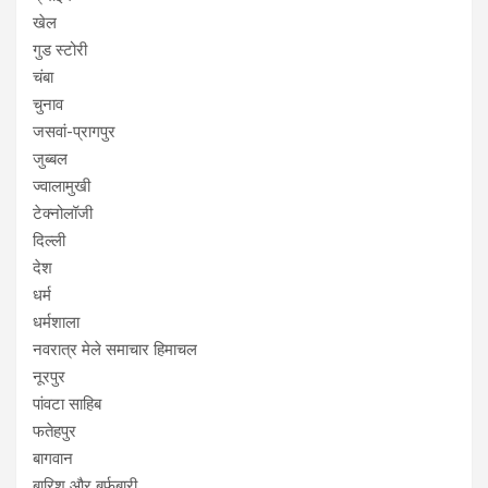
खेल
गुड स्टोरी
चंबा
चुनाव
जसवां-प्रागपुर
जुब्बल
ज्वालामुखी
टेक्नोलॉजी
दिल्ली
देश
धर्म
धर्मशाला
नवरात्र मेले समाचार हिमाचल
नूरपुर
पांवटा साहिब
फतेहपुर
बागवान
बारिश और बर्फबारी