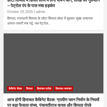
छोटा शिमला में डिंपल लॉज में लगी भीषण आग, लाखों का नुकसान
– पेट्रोल पंप के पास मचा हड़कंप
October 29, 2025
admin
शिमला, राजधानी शिमला के छोटा शिमला क्षेत्र में बुधवार सुबह अचानक
अफरा-तफरी मच गई, जब पेट्रोल…
कैबिनेट बैठक
शिमला
हिमाचल प्रदेश
हिमाचल समाचार
आज होगी हिमाचल कैबिनेट बैठक: ग्रामीण भवन निर्माण के नियमों
पर बड़ा फैसला संभव, पंचायतीराज चुनाव और शिमला रोपवे