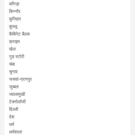
काँगड़ा
किन्नौर
कुनिहार
कुल्लू
कैबिनेट बैठक
क्राइम
खेल
गुड स्टोरी
चंबा
चुनाव
जसवां-प्रागपुर
जुब्बल
ज्वालामुखी
टेक्नोलॉजी
दिल्ली
देश
धर्म
धर्मशाला