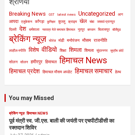
श्रेणियाँ
Uncategorized
Breaking News
latest news
आग
GST
खेल
आपदा
काँगड़ा
कुल्लू
एजुकेशन
क्राइम
चंबा
जसवां-प्रागपुर
कुनिहार
देश
दिल्ली
धर्मशाला
नूरपुर
बिलासपुर
नवरात्र मेले समाचार हिमाचल
बागवान
बॉलीवुड
ब्रेकिंग न्यूज़
मौसम
राजनीति
मंडी
मनोरंजन
भोरंज
वीडियो
विशेष
शिमला
शिमला
शिक्षा
लाहौल-स्पीति
सुंदरनगर
सुप्रीम कोर्ट
हिमाचल News
हमीरपुर
हिमाचल
सोलन
सोलन
हिमाचल समाचार
हिमाचल प्रदेश
हिमाचल मौसम अपडेट
हेल्थ
You may Missed
ब्रेकिंग न्यूज़
हिमाचल NEWS
पूर्व मंत्री स्व. जी.एस. बाली की जयंती पर एचपीटीडीसी का
रक्तदान शिविर