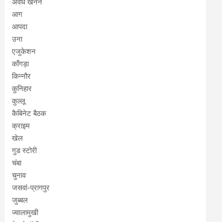
अवैध खनन
आग
आपदा
उना
एजुकेशन
काँगड़ा
किन्नौर
कुनिहार
कुल्लू
कैबिनेट बैठक
क्राइम
खेल
गुड स्टोरी
चंबा
चुनाव
जसवां-प्रागपुर
जुब्बल
ज्वालामुखी