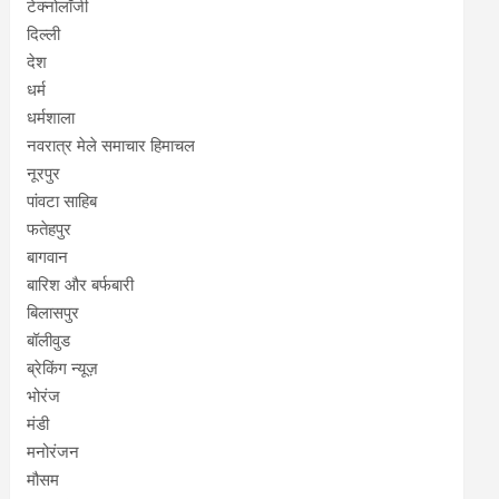
टेक्नोलॉजी
दिल्ली
देश
धर्म
धर्मशाला
नवरात्र मेले समाचार हिमाचल
नूरपुर
पांवटा साहिब
फतेहपुर
बागवान
बारिश और बर्फबारी
बिलासपुर
बॉलीवुड
ब्रेकिंग न्यूज़
भोरंज
मंडी
मनोरंजन
मौसम