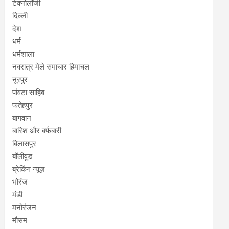
टेक्नोलॉजी
दिल्ली
देश
धर्म
धर्मशाला
नवरात्र मेले समाचार हिमाचल
नूरपुर
पांवटा साहिब
फतेहपुर
बागवान
बारिश और बर्फबारी
बिलासपुर
बॉलीवुड
ब्रेकिंग न्यूज़
भोरंज
मंडी
मनोरंजन
मौसम