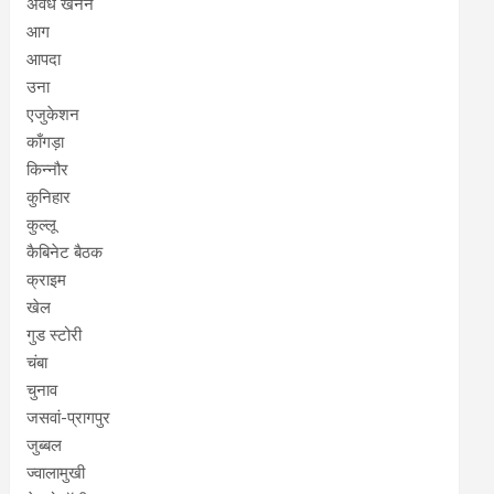
अवैध खनन
आग
आपदा
उना
एजुकेशन
काँगड़ा
किन्नौर
कुनिहार
कुल्लू
कैबिनेट बैठक
क्राइम
खेल
गुड स्टोरी
चंबा
चुनाव
जसवां-प्रागपुर
जुब्बल
ज्वालामुखी