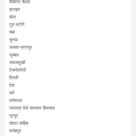
कैबिनेट बैठक
क्राइम
खेल
गुड स्टोरी
चंबा
चुनाव
जसवां-प्रागपुर
जुब्बल
ज्वालामुखी
टेक्नोलॉजी
दिल्ली
देश
धर्म
धर्मशाला
नवरात्र मेले समाचार हिमाचल
नूरपुर
पांवटा साहिब
फतेहपुर