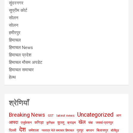
सुंदरनगर
सुप्रीम कोर्ट
सोलन
सोलन
हमीरपुर
हिमाचल
हिमाचल News
हिमाचल प्रदेश
हिमाचल मौसम अपडेट
हिमाचल समाचार
हेल्थ
श्रेणियाँ
Uncategorized
Breaking News
latest news
आग
GST
खेल
आपदा
काँगड़ा
कुल्लू
एजुकेशन
क्राइम
चंबा
जसवां-प्रागपुर
कुनिहार
देश
दिल्ली
धर्मशाला
नूरपुर
बिलासपुर
नवरात्र मेले समाचार हिमाचल
बागवान
बॉलीवुड