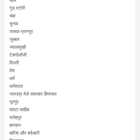
खेल
गुड स्टोरी
चंबा
चुनाव
जसवां-प्रागपुर
जुब्बल
ज्वालामुखी
टेक्नोलॉजी
दिल्ली
देश
धर्म
धर्मशाला
नवरात्र मेले समाचार हिमाचल
नूरपुर
पांवटा साहिब
फतेहपुर
बागवान
बारिश और बर्फबारी