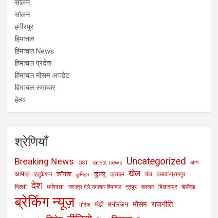
सोलन
सोलन
हमीरपुर
हिमाचल
हिमाचल News
हिमाचल प्रदेश
हिमाचल मौसम अपडेट
हिमाचल समाचार
हेल्थ
श्रेणियाँ
Uncategorized
Breaking News
latest news
आग
GST
खेल
आपदा
काँगड़ा
कुल्लू
एजुकेशन
क्राइम
चंबा
जसवां-प्रागपुर
कुनिहार
देश
दिल्ली
धर्मशाला
नूरपुर
बिलासपुर
नवरात्र मेले समाचार हिमाचल
बागवान
बॉलीवुड
ब्रेकिंग न्यूज़
मौसम
राजनीति
मंडी
मनोरंजन
भोरंज