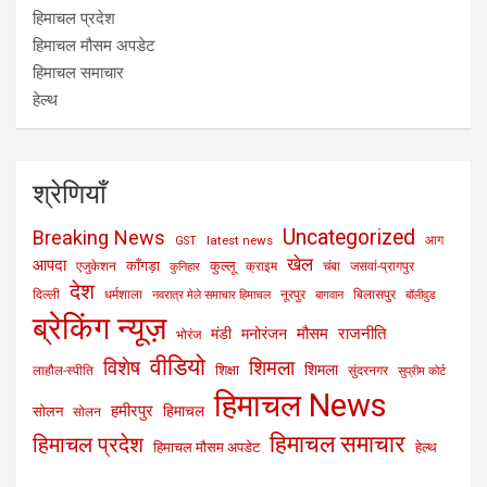
हिमाचल प्रदेश
हिमाचल मौसम अपडेट
हिमाचल समाचार
हेल्थ
श्रेणियाँ
Uncategorized
Breaking News
latest news
आग
GST
खेल
आपदा
काँगड़ा
कुल्लू
एजुकेशन
क्राइम
चंबा
जसवां-प्रागपुर
कुनिहार
देश
दिल्ली
धर्मशाला
नूरपुर
बिलासपुर
नवरात्र मेले समाचार हिमाचल
बागवान
बॉलीवुड
ब्रेकिंग न्यूज़
मौसम
राजनीति
मंडी
मनोरंजन
भोरंज
वीडियो
विशेष
शिमला
शिमला
शिक्षा
लाहौल-स्पीति
सुंदरनगर
सुप्रीम कोर्ट
हिमाचल News
हमीरपुर
हिमाचल
सोलन
सोलन
हिमाचल समाचार
हिमाचल प्रदेश
हिमाचल मौसम अपडेट
हेल्थ