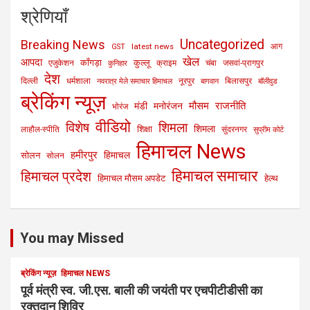
श्रेणियाँ
Uncategorized
Breaking News
latest news
आग
GST
खेल
आपदा
काँगड़ा
कुल्लू
एजुकेशन
क्राइम
चंबा
जसवां-प्रागपुर
कुनिहार
देश
दिल्ली
धर्मशाला
नूरपुर
बिलासपुर
नवरात्र मेले समाचार हिमाचल
बागवान
बॉलीवुड
ब्रेकिंग न्यूज़
मौसम
राजनीति
मंडी
मनोरंजन
भोरंज
वीडियो
विशेष
शिमला
शिमला
शिक्षा
लाहौल-स्पीति
सुंदरनगर
सुप्रीम कोर्ट
हिमाचल News
हमीरपुर
हिमाचल
सोलन
सोलन
हिमाचल समाचार
हिमाचल प्रदेश
हिमाचल मौसम अपडेट
हेल्थ
You may Missed
ब्रेकिंग न्यूज़
हिमाचल NEWS
पूर्व मंत्री स्व. जी.एस. बाली की जयंती पर एचपीटीडीसी का
रक्तदान शिविर