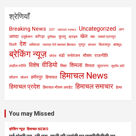
श्रेणियाँ
Uncategorized
Breaking News
latest news
आग
GST
खेल
आपदा
काँगड़ा
कुल्लू
एजुकेशन
क्राइम
चंबा
जसवां-प्रागपुर
कुनिहार
देश
दिल्ली
धर्मशाला
नूरपुर
बिलासपुर
नवरात्र मेले समाचार हिमाचल
बागवान
बॉलीवुड
ब्रेकिंग न्यूज़
मौसम
राजनीति
मंडी
मनोरंजन
भोरंज
वीडियो
विशेष
शिमला
शिमला
शिक्षा
लाहौल-स्पीति
सुंदरनगर
सुप्रीम कोर्ट
हिमाचल News
हमीरपुर
हिमाचल
सोलन
सोलन
हिमाचल समाचार
हिमाचल प्रदेश
हिमाचल मौसम अपडेट
हेल्थ
You may Missed
ब्रेकिंग न्यूज़
हिमाचल NEWS