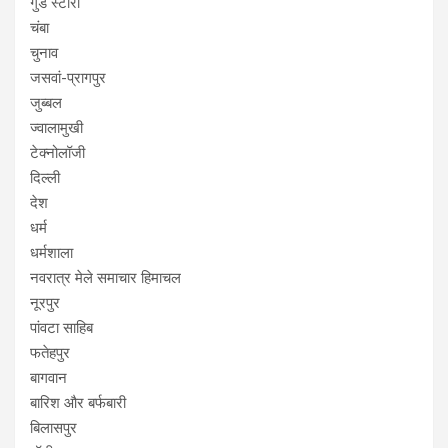
गुड स्टोरी
चंबा
चुनाव
जसवां-प्रागपुर
जुब्बल
ज्वालामुखी
टेक्नोलॉजी
दिल्ली
देश
धर्म
धर्मशाला
नवरात्र मेले समाचार हिमाचल
नूरपुर
पांवटा साहिब
फतेहपुर
बागवान
बारिश और बर्फबारी
बिलासपुर