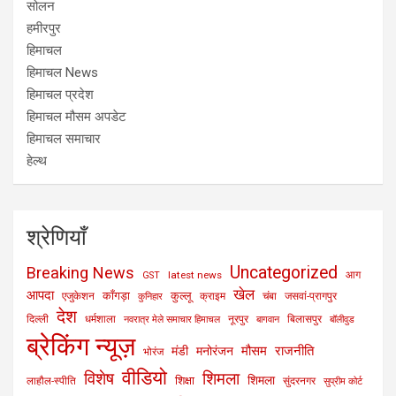
सोलन
हमीरपुर
हिमाचल
हिमाचल News
हिमाचल प्रदेश
हिमाचल मौसम अपडेट
हिमाचल समाचार
हेल्थ
श्रेणियाँ
Uncategorized
Breaking News
latest news
आग
GST
खेल
आपदा
काँगड़ा
कुल्लू
एजुकेशन
क्राइम
चंबा
जसवां-प्रागपुर
कुनिहार
देश
दिल्ली
धर्मशाला
नूरपुर
बिलासपुर
नवरात्र मेले समाचार हिमाचल
बागवान
बॉलीवुड
ब्रेकिंग न्यूज़
मौसम
राजनीति
मंडी
मनोरंजन
भोरंज
वीडियो
विशेष
शिमला
शिमला
शिक्षा
लाहौल-स्पीति
सुंदरनगर
सुप्रीम कोर्ट