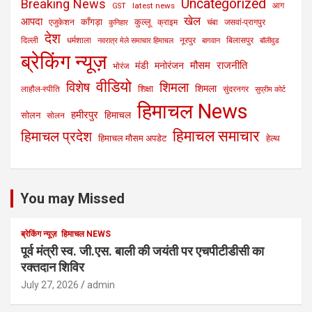
Uncategorized
Breaking News
latest news
आग
GST
खेल
आपदा
काँगड़ा
कुल्लू
एजुकेशन
क्राइम
चंबा
जसवां-प्रागपुर
कुनिहार
देश
दिल्ली
धर्मशाला
नूरपुर
बिलासपुर
नवरात्र मेले समाचार हिमाचल
बागवान
बॉलीवुड
ब्रेकिंग न्यूज़
मौसम
राजनीति
मंडी
मनोरंजन
भोरंज
वीडियो
विशेष
शिमला
शिमला
शिक्षा
लाहौल-स्पीति
सुंदरनगर
सुप्रीम कोर्ट
हिमाचल News
हमीरपुर
हिमाचल
सोलन
सोलन
हिमाचल समाचार
हिमाचल प्रदेश
हिमाचल मौसम अपडेट
हेल्थ
You may Missed
ब्रेकिंग न्यूज़
हिमाचल NEWS
पूर्व मंत्री स्व. जी.एस. बाली की जयंती पर एचपीटीडीसी का
रक्तदान शिविर
July 27, 2026
admin