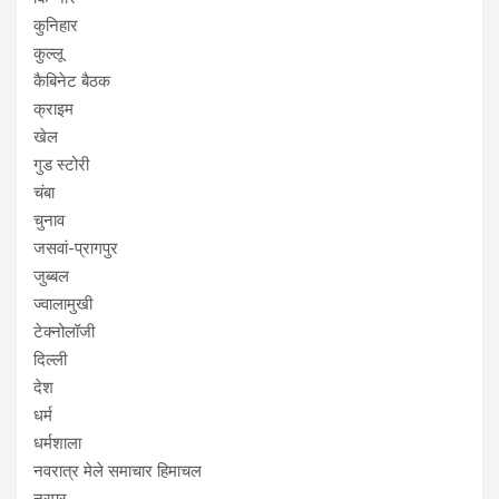
कुनिहार
कुल्लू
कैबिनेट बैठक
क्राइम
खेल
गुड स्टोरी
चंबा
चुनाव
जसवां-प्रागपुर
जुब्बल
ज्वालामुखी
टेक्नोलॉजी
दिल्ली
देश
धर्म
धर्मशाला
नवरात्र मेले समाचार हिमाचल